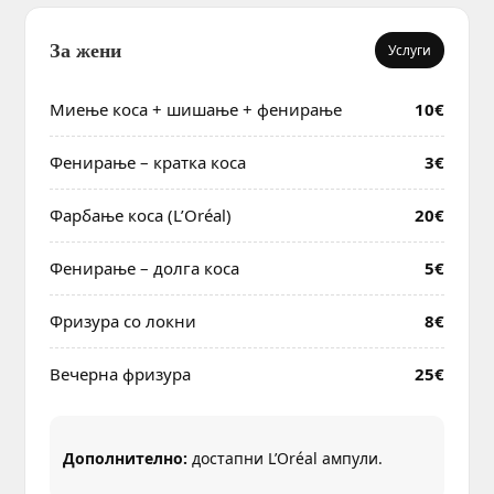
За жени
Услуги
Миење коса + шишање + фенирање
10€
Фенирање – кратка коса
3€
Фарбање коса (L’Oréal)
20€
Фенирање – долга коса
5€
Фризура со локни
8€
Вечерна фризура
25€
Дополнително:
достапни L’Oréal ампули.