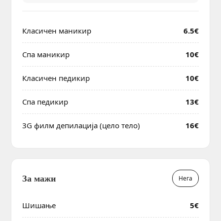
Класичен маникир
6.5€
Спа маникир
10€
Класичен педикир
10€
Спа педикир
13€
3G филм депилација (целo тело)
16€
За мажи
Нега
Шишање
5€