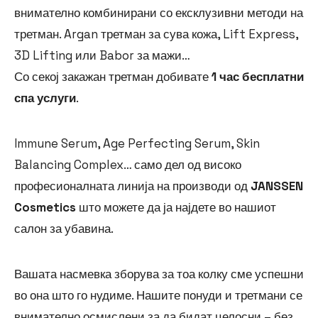
внимателно комбинирани со ексклузивни методи на
третман. Argan третман за сува кожа, Lift Express,
3D Lifting или Babor за мажи…
Со секој закажан третман добивате
1 час бесплатни
спа услуги
.
Immune Serum, Age Perfecting Serum, Skin
Balancing Complex… само дел од високо
професионалната линија на производи од
JANSSEN
Cosmetics
што можете да ја најдете во нашиот
салон за убавина.
Вашата насмевка зборува за тоа колку сме успешни
во она што го нудиме. Нашите понуди и третмани се
внимателно осмислени за да бидат целосни – без