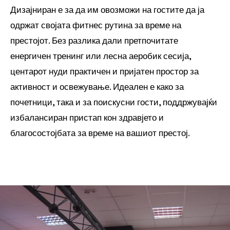
Дизајниран е за да им овозможи на гостите да ја
одржат својата фитнес рутина за време на
престојот. Без разлика дали претпочитате
енергичен тренинг или лесна аеробик сесија,
центарот нуди практичен и пријатен простор за
активност и освежување. Идеален е како за
почетници, така и за поискусни гости, поддржувајќи
избалансиран пристап кон здравјето и
благосостојбата за време на вашиот престој.