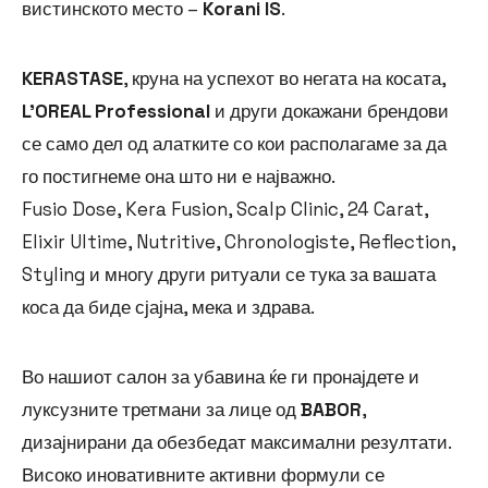
вистинското место –
Korani IS
.
KERASTASE
, круна на успехот во негата на косата,
L’OREAL Professional
и други докажани брендови
се само дел од алатките со кои располагаме за да
го постигнеме она што ни е најважно.
Fusio Dose, Kera Fusion, Scalp Clinic, 24 Carat,
Elixir Ultime, Nutritive, Chronologiste, Reflection,
Styling и многу други ритуали се тука за вашата
коса да биде сјајна, мека и здрава.
Во нашиот салон за убавина ќе ги пронајдете и
луксузните третмани за лице од
BABOR
,
дизајнирани да обезбедат максимални резултати.
Високо иновативните активни формули се