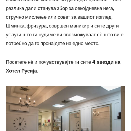
разлика дали станува збор за секојдневна нега,
стручно мислење или совет за вашиот изглед.
Шминка, фризура, совршен маникир и сите други
услуги што ги нудиме ви овозможуваат сè што ви е
потребно да го пронајдете на едно место.
Посетете нè и почувствувајте ги сите
4 ѕвезди на
Хотел Русија
.