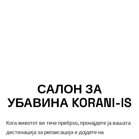
релаксација
САЛОН ЗА
УБАВИНА KORANI-IS
Кога животот ви тече пребрзо, пронајдете ја вашата
дестинација за релаксација и дојдете на