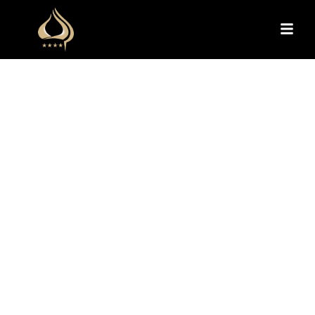
ХОТЕЛСКИ
СОДРЖИНИ
Премиум хотелски содржини
за работа, фитнес и